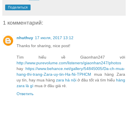
Поделиться
1 комментарий:
nhuthuy
17 июля, 2017 13:12
Thanks for sharing, nice post!
Tìm hiểu về Giaonhan247 với
http://www.purevolume.com/listeners/giaonhan247/photos
hay
https://www.behance.net/gallery/54845005/Da-ch-mua-
hang-thi-trang-Zara-uy-tin-Ha-Ni-TPHCM
mua hàng Zara
uy tín, hay mua hàng
zara hà nội
ở đâu tốt và tìm hiểu
hàng
zara là gì
mua ở đâu giá rẻ.
Ответить